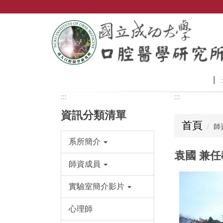
跳
到
主
要
內
容
區
:
:::
:::
資訊分類清單
首頁
師
系所簡介
袁國 兼
師資成員
實驗室簡介影片
心理師