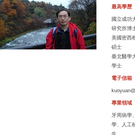
最高學歷
國立成功
研究所博
美國密西
碩士
臺北醫學
學士
電子信箱
kuoyuan@m
專業領域
牙周病學
學、人工
生